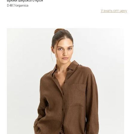
Брюки широкого кроя
D487/organica
Узнать опт цену