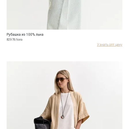
Рубашка из 100% льна
B2978/liora
Узнать опт цену