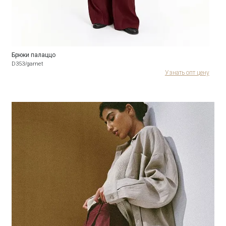
Брюки палаццо
D353/garnet
Узнать опт цену