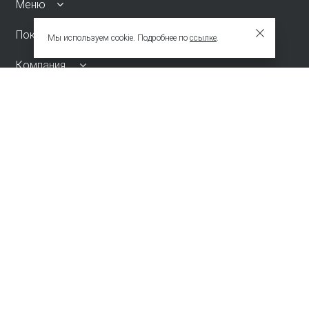
Меню
Покупателям
Мы используем cookie. Подробнее по
ссылке
.
Компания
Контакты
info@emkafashion.ru
Москва и область
+7 (495) 787-24-90
по России (звонок бесплатный)
+7 (800) 775-42-46
Присоединяйтесь
Зарегистрированное название компании
ОБЩЕСТВО С ОГРАНИЧЕННОЙ ОТВЕТСТВЕННОСТЬЮ "ТЕКСТУРА"
Адрес
НАБ АКАДЕМИКА ТУПОЛЕВА, Д. 15, К. 22, ПОМЕЩ. 3/2Т Г.МОСКВА,