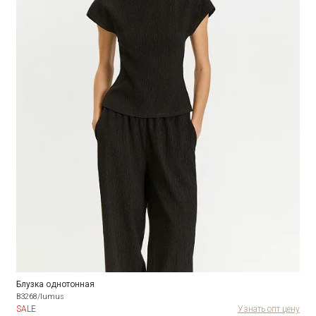
Блузка однотонная
B3268/lumus
SALE
Узнать опт цену