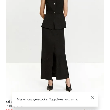
Мы используем cookie. Подробнее по
ссылке
.
Юбка карандаш
S1134/juliette