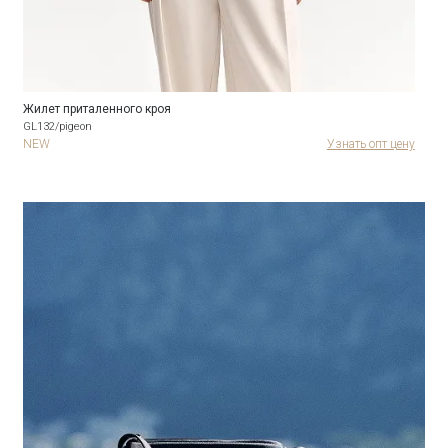
Жилет приталенного кроя
GL132/pigeon
NEW
Узнать опт цену