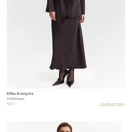
Юбка А-силуэта
S1055/nuez
NEW
Узнать опт цену