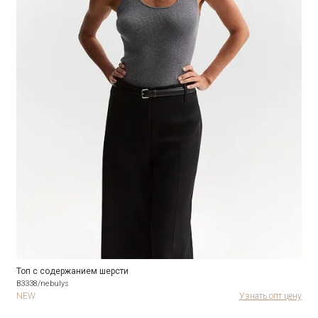
Топ с содержанием шерсти
B3338/nebulys
NEW
Узнать опт цену