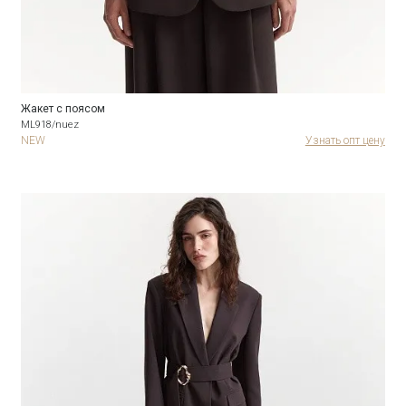
Жакет с поясом
ML918/nuez
NEW
Узнать опт цену