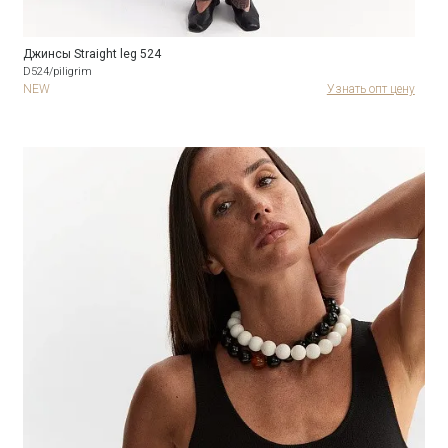
Джинсы Straight leg 524
D524/piligrim
NEW
Узнать опт цену