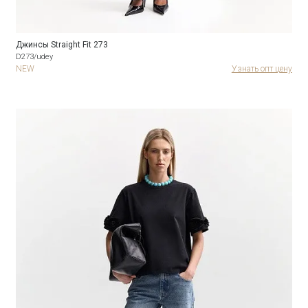
Джинсы Straight Fit 273
D273/udey
NEW
Узнать опт цену