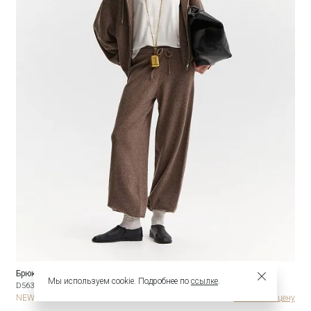
Брюки на резинке с шерстью
Мы используем cookie. Подробнее по
ссылке
.
D563/sephris
NEW
HIT
Узнать опт цену