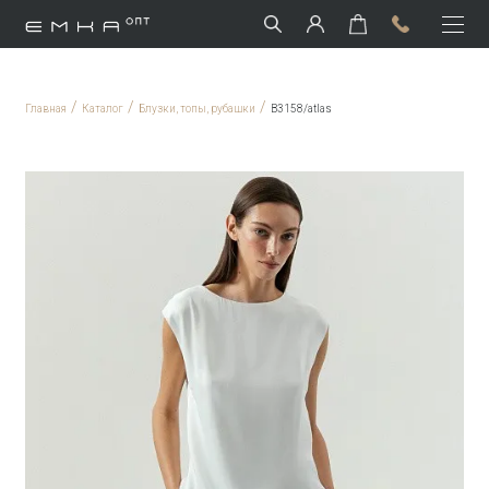
/
/
/
Главная
Каталог
Блузки, топы, рубашки
B3158/atlas