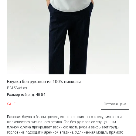
Блузка без рукавов из 100% вискозы
B3158/atlas
Размерный ряд: 40-54
SALE
Оптовая цена
Базовая блуза в белом цвете сделана из приятного к телу, мягкого и
шелковистого вискозного сатина. Топ без рукавов со спущенным
плечом слегка прикрывает верхнюю часть руки и закрывает грудь,
горловина подходит к ярёмной впадине. Удлинённая модель прямого