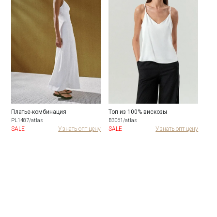
Платье-комбинация
Топ из 100% вискозы
Руб
PL1487/atlas
B3061/atlas
B305
ну
SALE
Узнать опт цену
SALE
Узнать опт цену
SAL