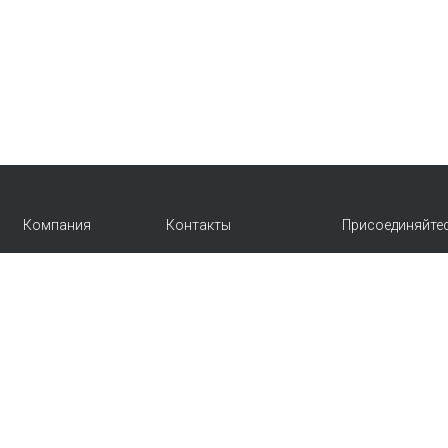
Компания
Контакты
Присоединяйте
info@emkafashion.ru
Контакты
Москва и область
Купить в розницу
+7 (495) 787-24-90
Блог
по России (звонок
бесплатный)
+7 (800) 775-42-46