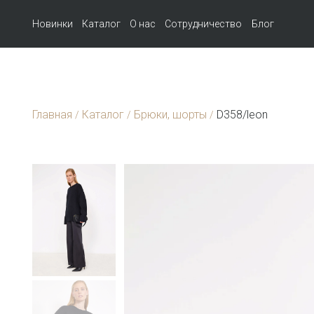
Новинки
Каталог
О нас
Сотрудничество
Блог
Главная
Каталог
Брюки, шорты
D358/leon
/
/
/