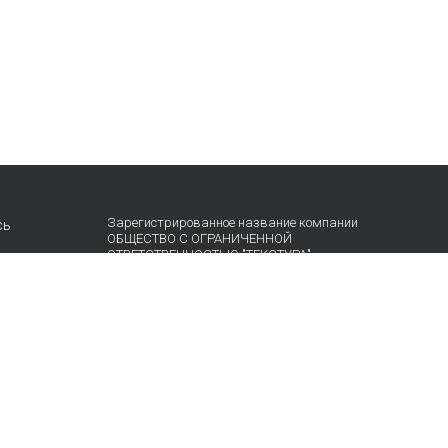
Зарегистрированное название компании
сь
ОБЩЕСТВО С ОГРАНИЧЕННОЙ
ОТВЕТСТВЕННОСТЬЮ "ТЕКСТУРА"
Адрес
НАБ АКАДЕМИКА ТУПОЛЕВА, Д. 15, К. 22, ПОМЕЩ.
3/2Т Г.МОСКВА, ВН.ТЕР.Г.
МУНИЦИПАЛЬНЫЙ ОКРУГ БАСМАННЫЙ 105005
Россия
Телефон компании
+74957872490