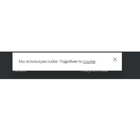
Мы используем cookie. Подробнее по
ссылке
.
Меню
Покупателям
Новинки
Сотрудничество
ХИТЫ
О компании
Специальное предложение
Политика
конфиденциальности
© 2009 – 2026 EMKA. Все права защищены.