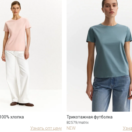
100% хлопка
Трикотажная футболка
B2579/matrix
Узнать опт цену
NEW
Узна