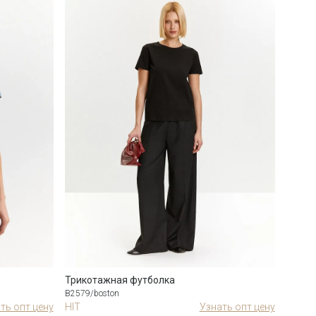
Трикотажная футболка
Трико
B2579/boston
B2579/
ть опт цену
HIT
Узнать опт цену