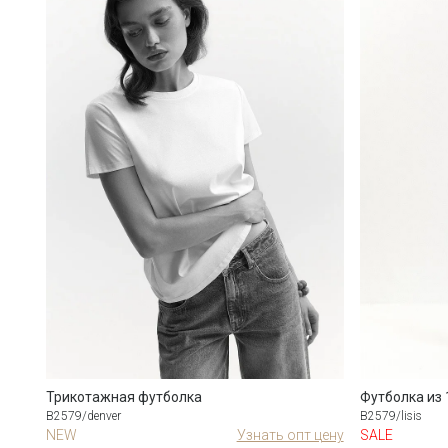
Трикотажная футболка
Футболка из 
B2579/denver
B2579/lisis
 цену
NEW
Узнать опт цену
SALE