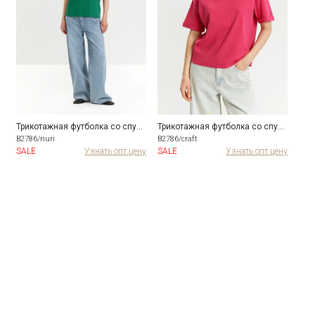
 со спущенным плечом
Трикотажная футболка со спущенным плечом
Трикотажная футболка со спущенным плечом
B2786/nuri
B2786/craft
B278
ну
SALE
Узнать опт цену
SALE
Узнать опт цену