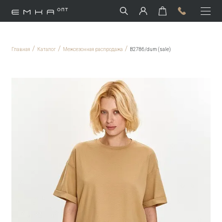
/
/
/
Главная
Каталог
Межсезонная распродажа
B2786/dum (sale)