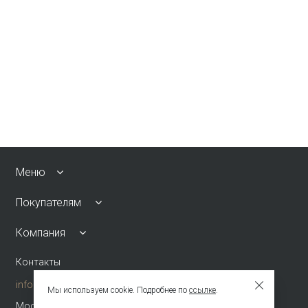
Меню
Покупателям
Компания
Контакты
info@emkafashion.ru
Мы используем cookie. Подробнее по
ссылке
.
Москва и область