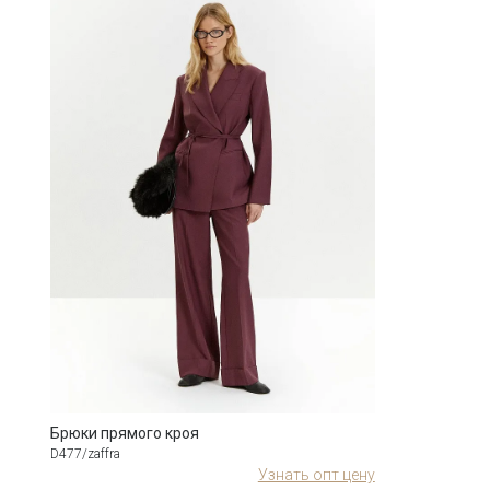
Брюки прямого кроя
D477/zaffra
Узнать опт цену