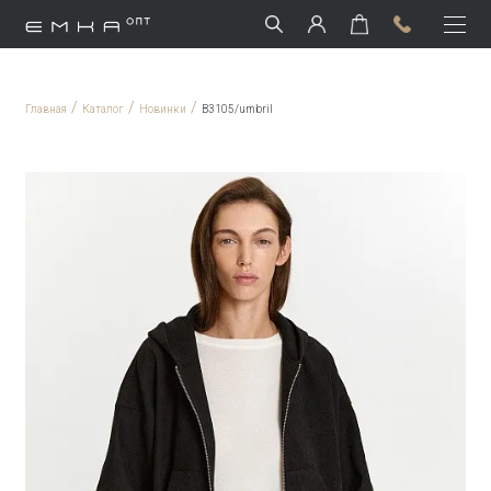
/
/
/
Главная
Каталог
Новинки
B3105/umbril