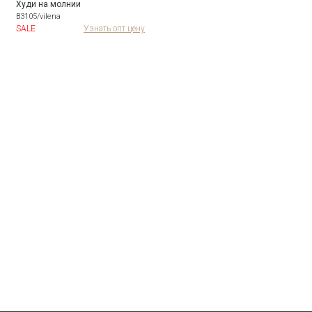
Худи на молнии
B3105/vilena
SALE
Узнать опт цену