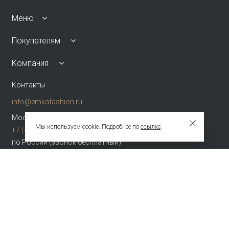
Меню
Покупателям
Компания
Контакты
info@emkafashion.ru
Москва и область
Мы используем cookie. Подробнее по
ссылке
.
+7 (495) 787-24-90
по России (звонок бесплатный)
+7 (800) 775-42-46
Присоединяйтесь
Зарегистрированное название компании
ОБЩЕСТВО С ОГРАНИЧЕННОЙ ОТВЕТСТВЕННОСТЬЮ "ТЕКСТУРА"
Адрес