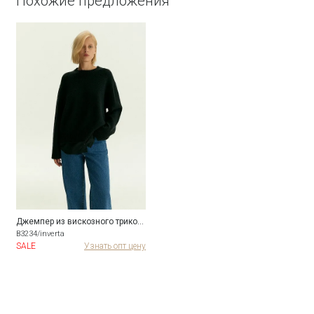
Похожие предложения
Джемпер из вискозного трикотажа с добавлением шерсти
B3234/inverta
SALE
Узнать опт цену