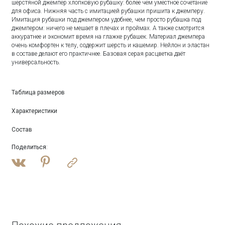
шерстяной джемпер хлопковую рубашку: более чем уместное сочетание
для офиса. Нижняя часть с имитацией рубашки пришита к джемперу.
Имитация рубашки под джемпером удобнее, чем просто рубашка под
джемпером: ничего не мешает в плечах и проймах. А также смотрится
аккуратнее и экономит время на глажке рубашек. Материал джемпера
очень комфортен к телу, содержит шерсть и кашемир. Нейлон и эластан
в составе делают его практичнее. Базовая серая расцветка даёт
универсальность.
Таблица размеров
Характеристики
Состав
Поделиться
: