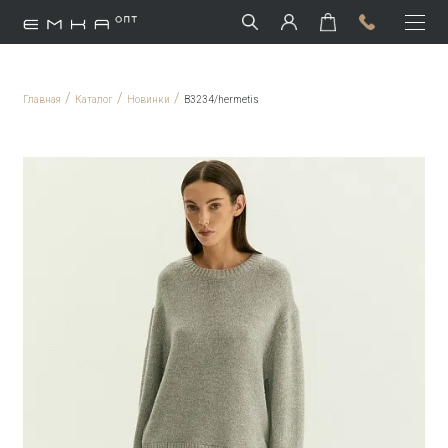
/
/
/
Главная
Каталог
Новинки
B3234/hermetis