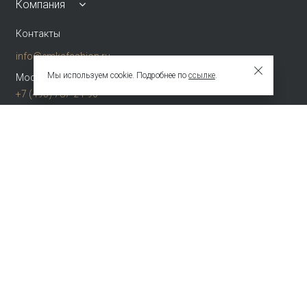
Компания
Контакты
info@emkafashion.ru
Мы используем cookie. Подробнее по
ссылке
.
Москва и область
+7 (495) 787-24-90
по России (звонок бесплатный)
+7 (800) 775-42-46
Присоединяйтесь
Зарегистрированное название компании
ОБЩЕСТВО С ОГРАНИЧЕННОЙ ОТВЕТСТВЕННОСТЬЮ "ТЕКСТУРА"
Адрес
НАБ АКАДЕМИКА ТУПОЛЕВА, Д. 15, К. 22, ПОМЕЩ. 3/2Т Г.МОСКВА,
ВН.ТЕР.Г.
МУНИЦИПАЛЬНЫЙ ОКРУГ БАСМАННЫЙ 105005 Россия
Телефон компании
+74957872490
© 2009 – 2026 EMKA. Все права защищены.