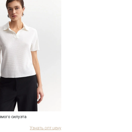
мого силуэта
Узнать опт цену