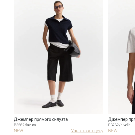
Джемпер прямого силуэта
Джемпер пря
B3282/lazura
B3282/nivelle
NEW
Узнать опт цену
NEW