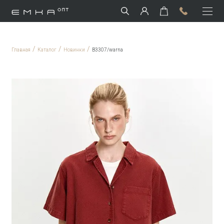
/
/
/
Главная
Каталог
Новинки
B3307/warna