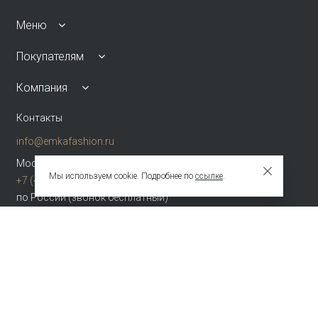
Меню
Покупателям
Компания
Контакты
info@emkafashion.ru
Москва и область
Мы используем cookie. Подробнее по
ссылке
.
+7 (495) 787-24-90
по России (звонок бесплатный)
+7 (800) 775-42-46
Присоединяйтесь
Зарегистрированное название компании
ОБЩЕСТВО С ОГРАНИЧЕННОЙ ОТВЕТСТВЕННОСТЬЮ "ТЕКСТУРА"
Адрес