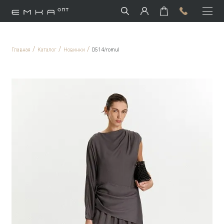
/
/
/
Главная
Каталог
Новинки
D514/romul