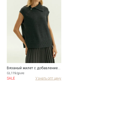
Вязаный жилет с добавлением шерсти
GL119/givre
SALE
Узнать опт цену