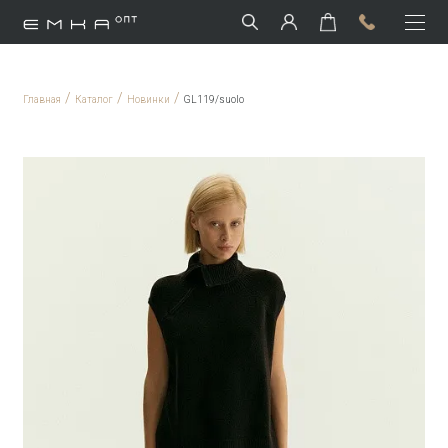
/
/
/
Главная
Каталог
Новинки
GL119/suolo