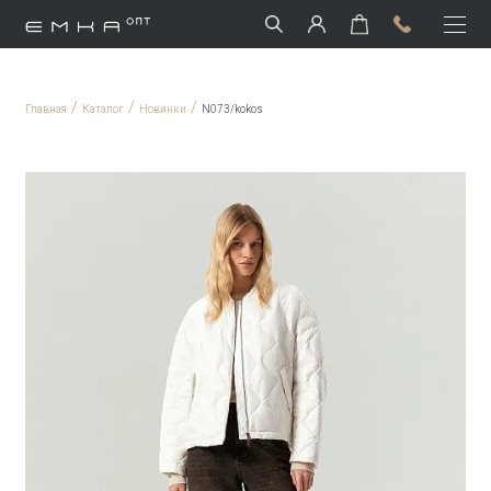
/
/
/
Главная
Каталог
Новинки
N073/kokos