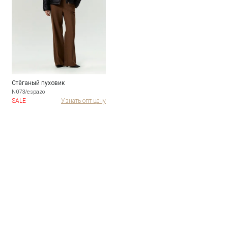
Стёганый пуховик
N073/espazo
SALE
Узнать опт цену