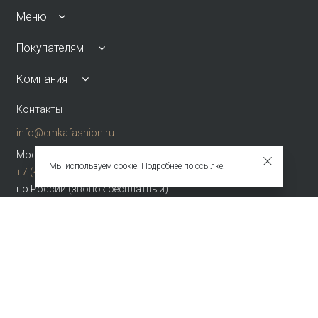
Меню
Покупателям
Компания
Контакты
info@emkafashion.ru
Москва и область
Мы используем cookie. Подробнее по
ссылке
.
+7 (495) 787-24-90
по России (звонок бесплатный)
+7 (800) 775-42-46
Присоединяйтесь
Зарегистрированное название компании
ОБЩЕСТВО С ОГРАНИЧЕННОЙ ОТВЕТСТВЕННОСТЬЮ "ТЕКСТУРА"
Адрес