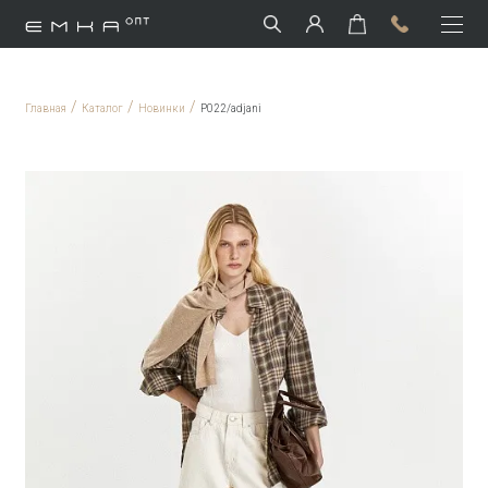
/
/
/
Главная
Каталог
Новинки
P022/adjani