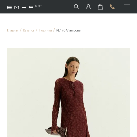
/
/
/
Главная
Каталог
Новинки
PL1764/lampone