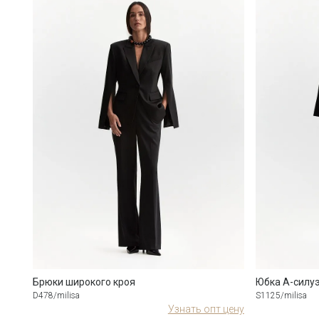
Брюки широкого кроя
Юбка А-силу
D478/milisa
S1125/milisa
Узнать опт цену