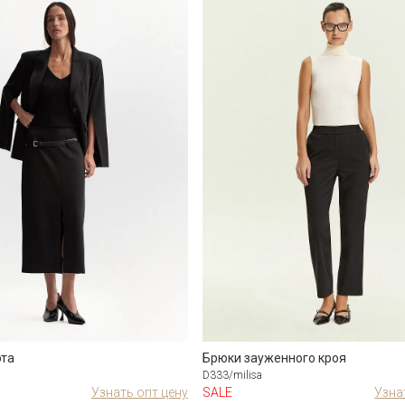
эта
Брюки зауженного кроя
D333/milisa
Узнать опт цену
SALE
Узна