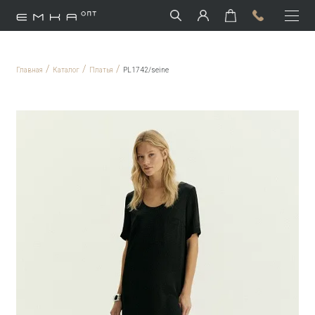
/
/
/
Главная
Каталог
Платья
PL1742/seine