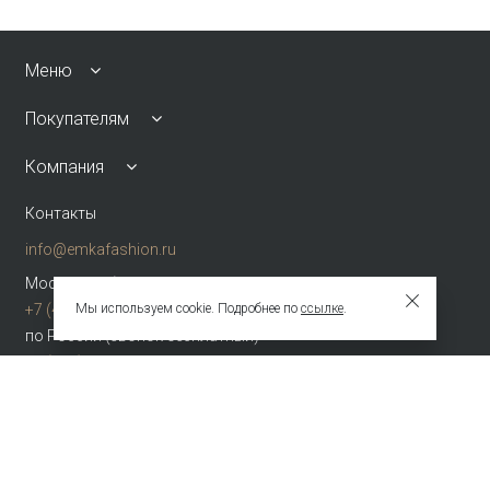
Меню
Покупателям
Компания
Контакты
info@emkafashion.ru
Москва и область
Мы используем cookie. Подробнее по
ссылке
.
+7 (495) 787-24-90
по России (звонок бесплатный)
+7 (800) 775-42-46
Присоединяйтесь
Зарегистрированное название компании