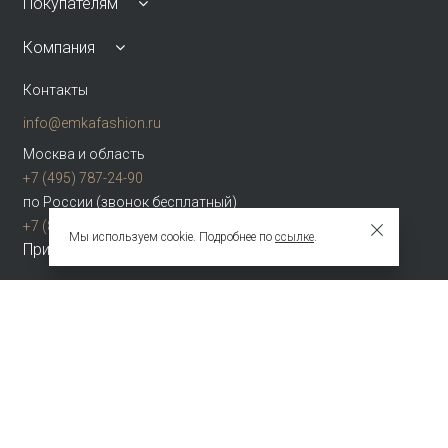
Покупателям
Компания
Контакты
info@emkafashion.ru
Москва и область
+7 (495) 787-24-90
по России (звонок бесплатный)
+7 (800) 775-42-46
Мы используем cookie. Подробнее по
ссылке
.
Присоединяйтесь
Зарегистрированное название компании
ОБЩЕСТВО С ОГРАНИЧЕННОЙ ОТВЕТСТВЕННОСТЬЮ "ТЕКСТУРА"
Адрес
НАБ АКАДЕМИКА ТУПОЛЕВА, Д. 15, К. 22, ПОМЕЩ. 3/2Т Г.МОСКВА,
ВН.ТЕР.Г.
МУНИЦИПАЛЬНЫЙ ОКРУГ БАСМАННЫЙ 105005 Россия
Телефон компании