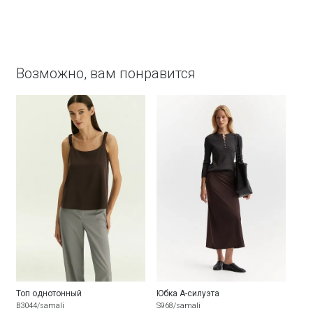
Возможно, вам понравится
Топ однотонный
Юбка А-силуэта
B3044/samali
S968/samali