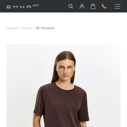
/
/
Главная
Каталог
B3118/samali