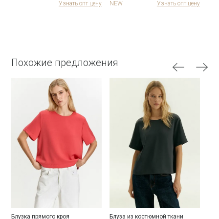
Узнать опт цену
NEW
Узнать опт цену
Похожие предложения
Блузка прямого кроя
Блуза из костюмной ткани
Блу