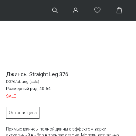
Джинсы Straight Leg 376
D376/abang (sale)
Размерный ряд: 40-54
SALE
Оптовая цена
Прямые джинсы полной длины с эффектом варки —
актуальный выбор в трендах сезона. Модель визуально