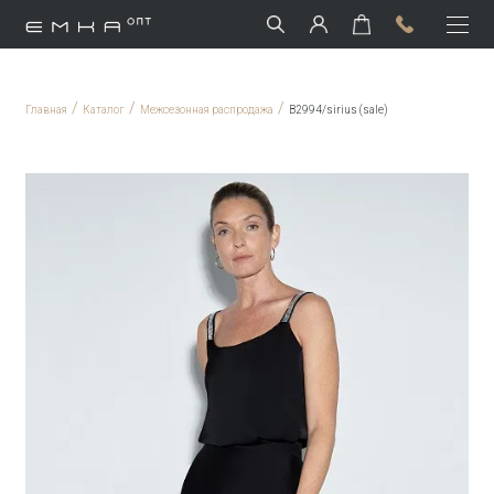
/
/
/
Главная
Каталог
Межсезонная распродажа
B2994/sirius (sale)