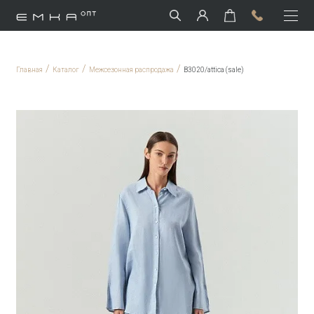
/
/
/
Главная
Каталог
Межсезонная распродажа
B3020/attica (sale)