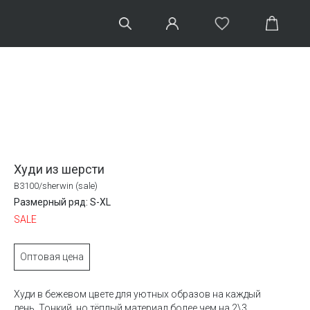
Худи из шерсти
B3100/sherwin (sale)
Размерный ряд: S-XL
SALE
Оптовая цена
Худи в бежевом цвете для уютных образов на каждый
день. Тонкий, но тёплый материал более чем на 2\3