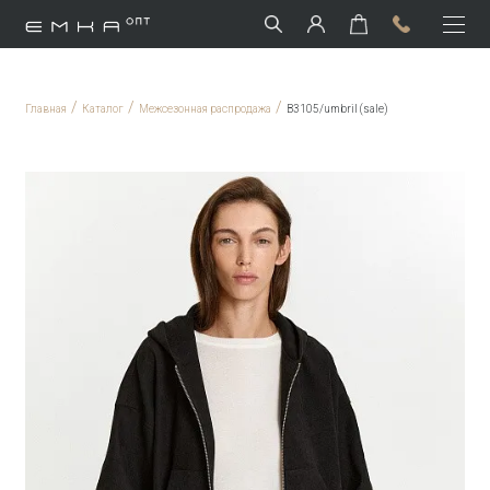
/
/
/
Главная
Каталог
Межсезонная распродажа
B3105/umbril (sale)