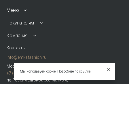
Меню
Покупателям
Компания
Контакты
info@emkafashion.ru
Москва и область
Мы используем cookie. Подробнее по
ссылке
.
+7 (495) 787-24-90
по России (звонок бесплатный)
+7 (800) 775-42-46
Присоединяйтесь
Зарегистрированное название компании
ОБЩЕСТВО С ОГРАНИЧЕННОЙ ОТВЕТСТВЕННОСТЬЮ "ТЕКСТУРА"
Адрес