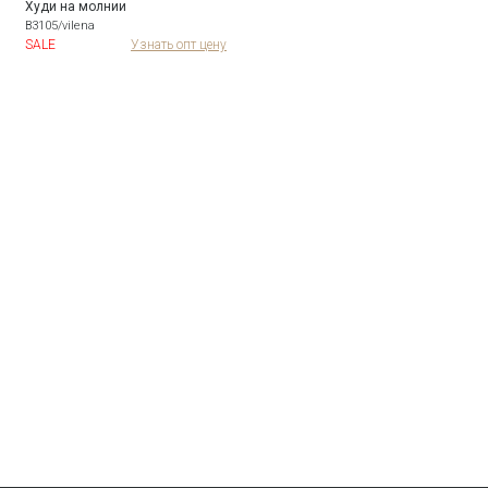
Худи на молнии
B3105/vilena
SALE
Узнать опт цену