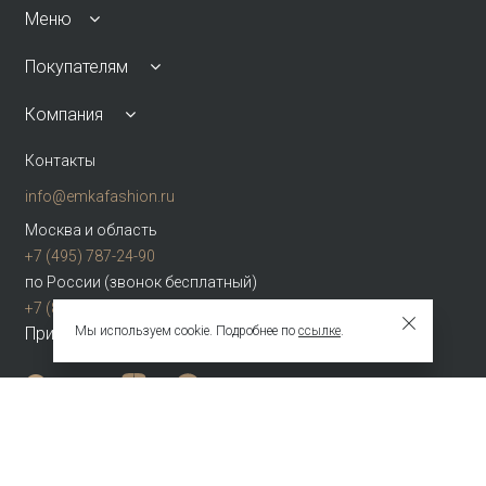
Меню
Покупателям
Компания
Контакты
info@emkafashion.ru
Москва и область
+7 (495) 787-24-90
по России (звонок бесплатный)
+7 (800) 775-42-46
Мы используем cookie. Подробнее по
ссылке
.
Присоединяйтесь
Зарегистрированное название компании
ОБЩЕСТВО С ОГРАНИЧЕННОЙ ОТВЕТСТВЕННОСТЬЮ "ТЕКСТУРА"
Адрес
НАБ АКАДЕМИКА ТУПОЛЕВА, Д. 15, К. 22, ПОМЕЩ. 3/2Т Г.МОСКВА,