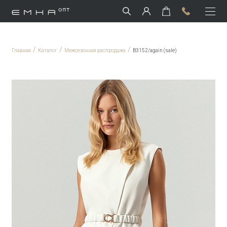
/
/
/
Главная
Каталог
Межсезонная распродажа
B3152/again (sale)