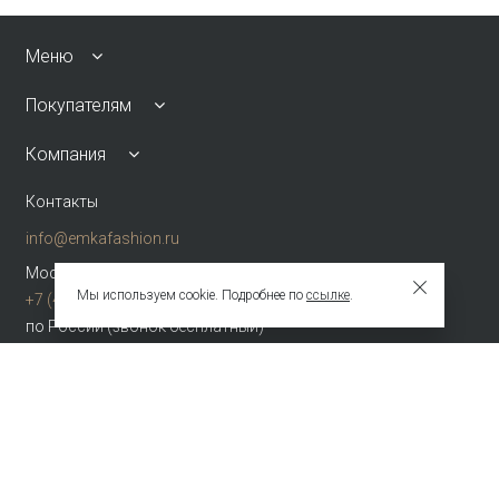
Меню
Покупателям
Компания
Контакты
info@emkafashion.ru
Москва и область
Мы используем cookie. Подробнее по
ссылке
.
+7 (495) 787-24-90
по России (звонок бесплатный)
+7 (800) 775-42-46
Присоединяйтесь
Зарегистрированное название компании
ОБЩЕСТВО С ОГРАНИЧЕННОЙ ОТВЕТСТВЕННОСТЬЮ "ТЕКСТУРА"