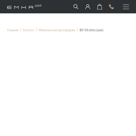
/
/
/
Главная
Каталог
Межсезонная распродажа
B3156/etra (sale)