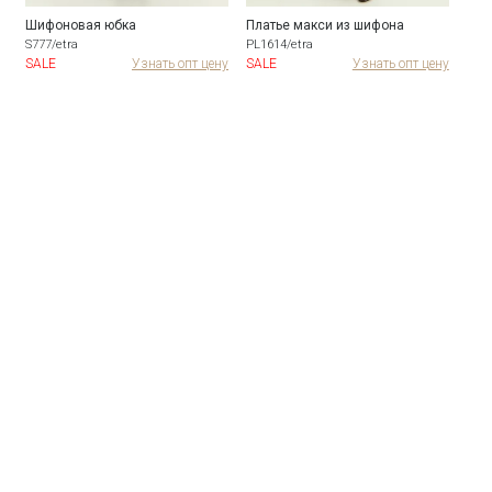
Шифоновая юбка
Платье макси из шифона
S777/etra
PL1614/etra
SALE
Узнать опт цену
SALE
Узнать опт цену