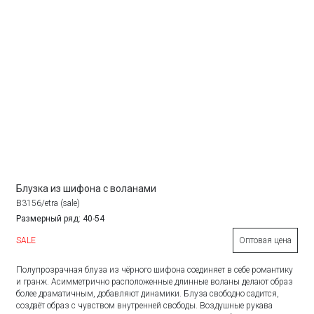
Блузка из шифона с воланами
B3156/etra (sale)
Размерный ряд: 40-54
SALE
Оптовая цена
Полупрозрачная блуза из чёрного шифона соединяет в себе романтику
и гранж. Асимметрично расположенные длинные воланы делают образ
более драматичным, добавляют динамики. Блуза свободно садится,
создаёт образ с чувством внутренней свободы. Воздушные рукава