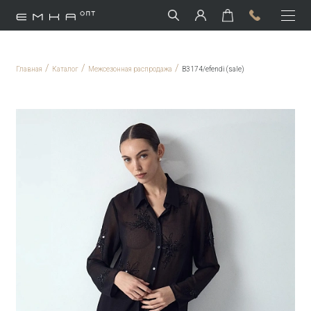
/
/
/
Главная
Каталог
Межсезонная распродажа
B3174/efendi (sale)