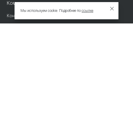
Компания
Мы используем cookie. Подробнее по
ссылке
.
Контакты
info@emkafashion.ru
Москва и область
+7 (495) 787-24-90
по России (звонок бесплатный)
+7 (800) 775-42-46
Присоединяйтесь
Зарегистрированное название компании
ОБЩЕСТВО С ОГРАНИЧЕННОЙ ОТВЕТСТВЕННОСТЬЮ "ТЕКСТУРА"
Адрес
НАБ АКАДЕМИКА ТУПОЛЕВА, Д. 15, К. 22, ПОМЕЩ. 3/2Т Г.МОСКВА,
ВН.ТЕР.Г.
МУНИЦИПАЛЬНЫЙ ОКРУГ БАСМАННЫЙ 105005 Россия
Телефон компании
+74957872490
© 2009 – 2026 EMKA. Все права защищены.