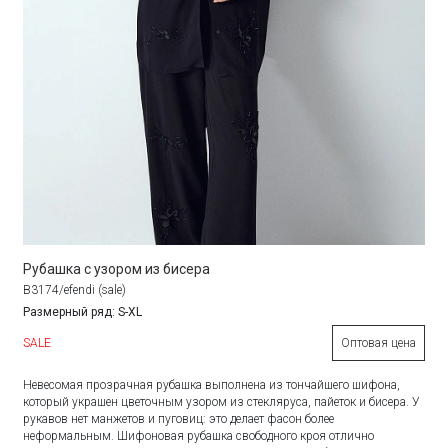
Рубашка с узором из бисера
B3174/efendi (sale)
Размерный ряд: S-XL
SALE
Оптовая цена
Невесомая прозрачная рубашка выполнена из тончайшего шифона,
который украшен цветочным узором из стекляруса, пайеток и бисера. У
рукавов нет манжетов и пуговиц: это делает фасон более
неформальным. Шифоновая рубашка свободного кроя отлично