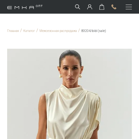
/
/
/
Главная
Каталог
Межсезонная распродажа
B3204/bibl (sale)