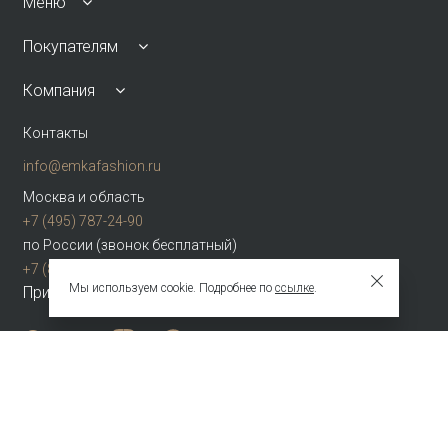
Меню
Покупателям
Компания
Контакты
info@emkafashion.ru
Москва и область
+7 (495) 787-24-90
по России (звонок бесплатный)
+7 (800) 775-42-46
Мы используем cookie. Подробнее по
ссылке
.
Присоединяйтесь
Зарегистрированное название компании
ОБЩЕСТВО С ОГРАНИЧЕННОЙ ОТВЕТСТВЕННОСТЬЮ "ТЕКСТУРА"
Адрес
НАБ АКАДЕМИКА ТУПОЛЕВА, Д. 15, К. 22, ПОМЕЩ. 3/2Т Г.МОСКВА,
ВН.ТЕР.Г.