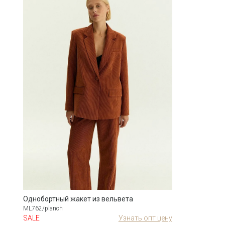
Однобортный жакет из вельвета
ML762/planch
SALE
Узнать опт цену