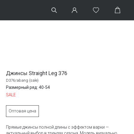
Джинсы Straight Leg 376
D376/abang (sale)
Размерный ряд: 40-54
SALE
Оптовая цена
Прямые джинсы полной длины с эффектом варки —
актуальный выбор в трендах сезона. Модель визуально