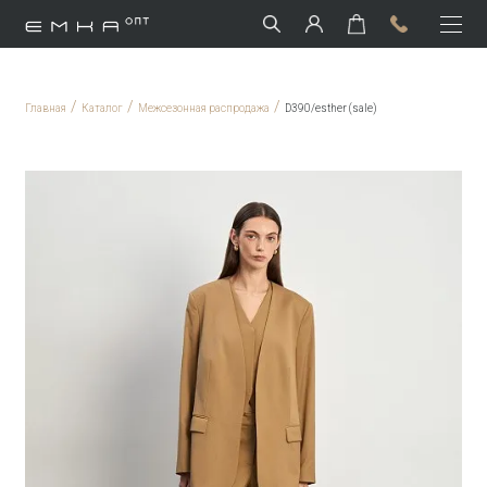
/
/
/
Главная
Каталог
Межсезонная распродажа
D390/esther (sale)