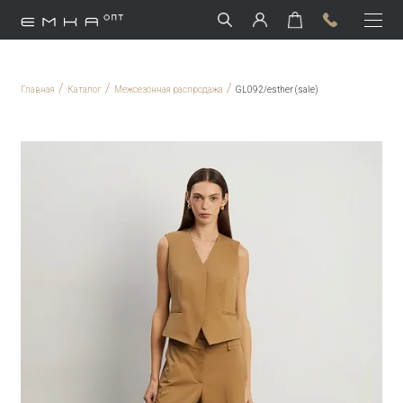
/
/
/
Главная
Каталог
Межсезонная распродажа
GL092/esther (sale)