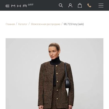
/
/
/
Главная
Каталог
Межсезонная распродажа
ML723/rory (sale)