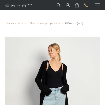
/
/
/
Главная
Каталог
Межсезонная распродажа
ML733/rubus (sale)