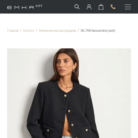
/
/
/
Главная
Каталог
Межсезонная распродажа
ML768/kassandra (sale)