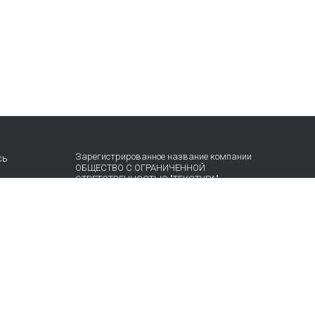
Зарегистрированное название компании
сь
ОБЩЕСТВО С ОГРАНИЧЕННОЙ
ОТВЕТСТВЕННОСТЬЮ "ТЕКСТУРА"
Адрес
НАБ АКАДЕМИКА ТУПОЛЕВА, Д. 15, К. 22, ПОМЕЩ.
3/2Т Г.МОСКВА, ВН.ТЕР.Г.
МУНИЦИПАЛЬНЫЙ ОКРУГ БАСМАННЫЙ 105005
Россия
Телефон компании
+74957872490