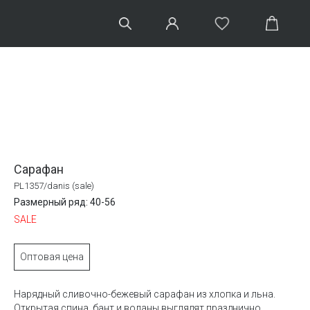
Сарафан
PL1357/danis (sale)
Размерный ряд: 40-56
SALE
Оптовая цена
Нарядный сливочно-бежевый сарафан из хлопка и льна.
Открытая спина, бант и воланы выглядят празднично.