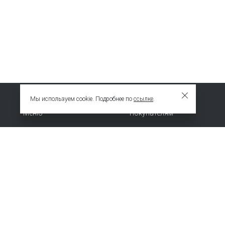
Мы используем cookie. Подробнее по
ссылке
.
Меню
Покупателям
Новинки
Сотрудничество
ХИТЫ
О компании
Специальное предложение
Политика
конфиденциальности
© 2009 – 2026 EMKA. Все права защищены.