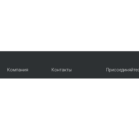
Компания
Контакты
Присоединяйте
info@emkafashion.ru
Контакты
Москва и область
Купить в розницу
+7 (495) 787-24-90
Блог
по России (звонок
бесплатный)
+7 (800) 775-42-46