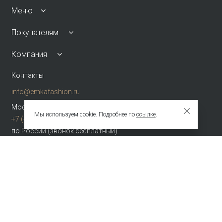
Меню
Покупателям
Компания
Контакты
info@emkafashion.ru
Москва и область
Мы используем cookie. Подробнее по
ссылке
.
+7 (495) 787-24-90
по России (звонок бесплатный)
+7 (800) 775-42-46
Присоединяйтесь
Зарегистрированное название компании
ОБЩЕСТВО С ОГРАНИЧЕННОЙ ОТВЕТСТВЕННОСТЬЮ "ТЕКСТУРА"
Адрес