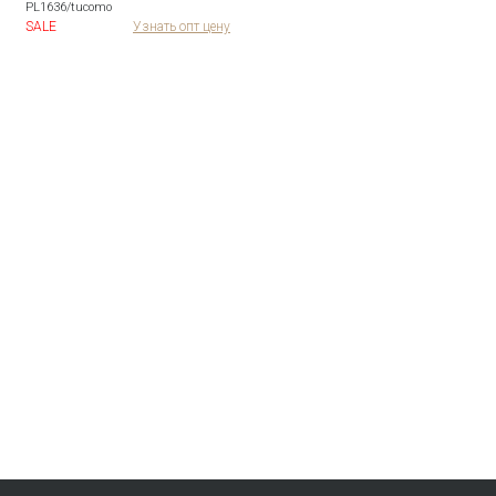
PL1636/tucomo
SALE
Узнать опт цену