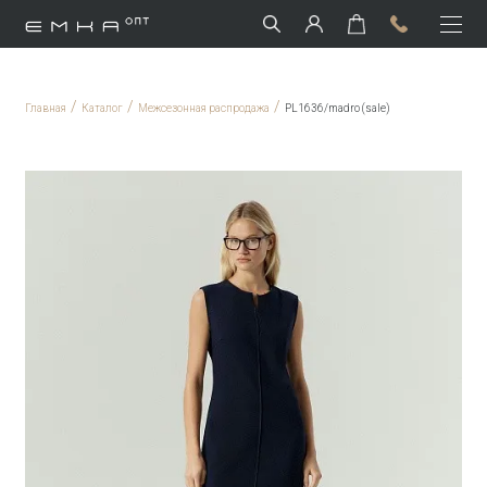
/
/
/
Главная
Каталог
Межсезонная распродажа
PL1636/madro (sale)