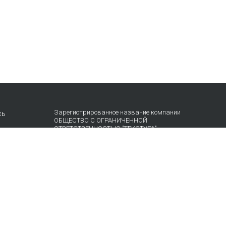
Зарегистрированное название компании
сь
ОБЩЕСТВО С ОГРАНИЧЕННОЙ
ОТВЕТСТВЕННОСТЬЮ "ТЕКСТУРА"
Адрес
НАБ АКАДЕМИКА ТУПОЛЕВА, Д. 15, К. 22, ПОМЕЩ.
3/2Т Г.МОСКВА, ВН.ТЕР.Г.
МУНИЦИПАЛЬНЫЙ ОКРУГ БАСМАННЫЙ 105005
Россия
Телефон компании
+74957872490