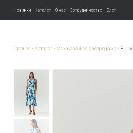
Новинки
Каталог
О нас
Сотрудничество
Блог
Главная
Каталог
Межсезонная распродажа
PL166
/
/
/