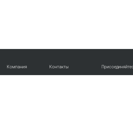
Компания
Контакты
Присоединяйте
info@emkafashion.ru
Контакты
Москва и область
Купить в розницу
+7 (495) 787-24-90
Блог
по России (звонок
бесплатный)
+7 (800) 775-42-46