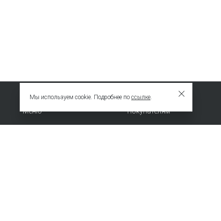
Мы используем cookie. Подробнее по
ссылке
.
Меню
Покупателям
Новинки
Сотрудничество
ХИТЫ
О компании
Специальное предложение
Политика
конфиденциальности
© 2009 – 2026 EMKA. Все права защищены.