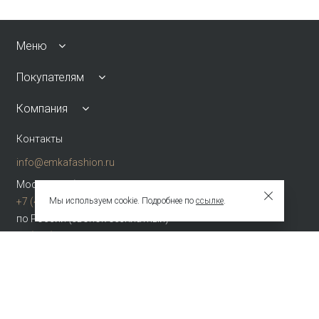
Меню
Покупателям
Компания
Контакты
info@emkafashion.ru
Москва и область
Мы используем cookie. Подробнее по
ссылке
.
+7 (495) 787-24-90
по России (звонок бесплатный)
+7 (800) 775-42-46
Присоединяйтесь
Зарегистрированное название компании