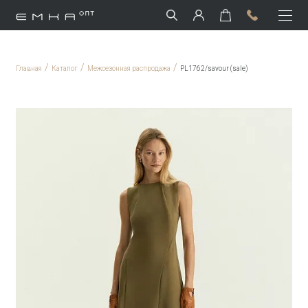
/
/
/
Главная
Каталог
Межсезонная распродажа
PL1762/savour (sale)