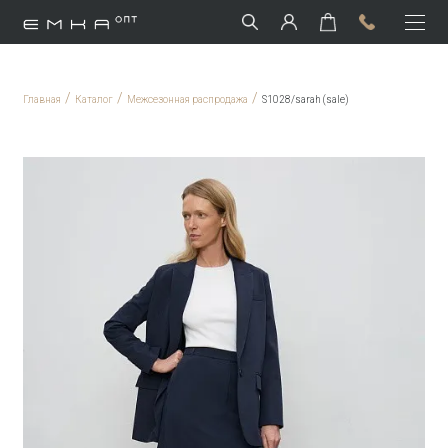
/
/
/
Главная
Каталог
Межсезонная распродажа
S1028/sarah (sale)