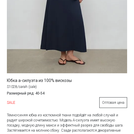
Юбка а-силуэта из 100% вискозы
S1028/sarah (sale)
Размерный ряд: 40-54
SALE
Оптовая цена
Тёмно-синяя юбка из костюмной ткани подойдёт на любой случай и
радует широкой сочетаемостью. Модель А-силуэта имеет высокую
посадку, модную длину макси и эффектный разрез для свободы шага.
Застёгивается на молнию сбоку. Сзади располагаются декоративные