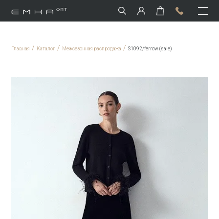
/
/
/
Главная
Каталог
Межсезонная распродажа
S1092/ferrow (sale)