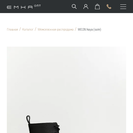
/
/
/
Главная
Каталог
Межсезонная распродажа
W028/kaya (sale)