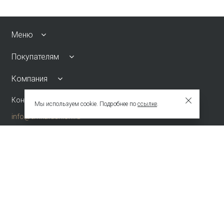
Меню
Покупателям
Компания
Контакты
Мы используем cookie. Подробнее по
ссылке
.
info@emkafashion.ru
Москва и область
+7 (495) 787-24-90
по России (звонок бесплатный)
+7 (800) 775-42-46
Присоединяйтесь