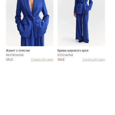
Жакет с поясом
Брюки широкого кроя
ML918/orchid
D512/orchid
SALE
Узнать опт цену
SALE
Узнать опт цену