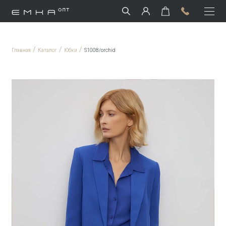
/
/
/
Главная
Каталог
Юбки
S1008/orchid