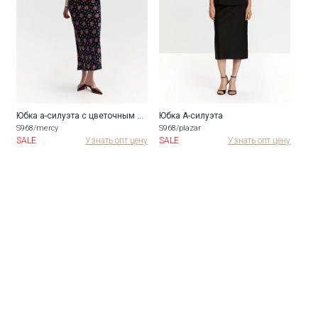
Юбка а-силуэта с цветочным принтом
Юбка А-силуэта
S968/mercy
S968/plazar
S968
ну
SALE
Узнать опт цену
SALE
Узнать опт цену
SAL