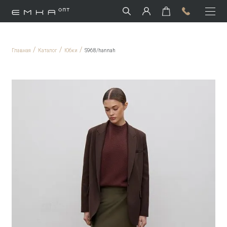
/
/
/
Главная
Каталог
Юбки
S968/hannah