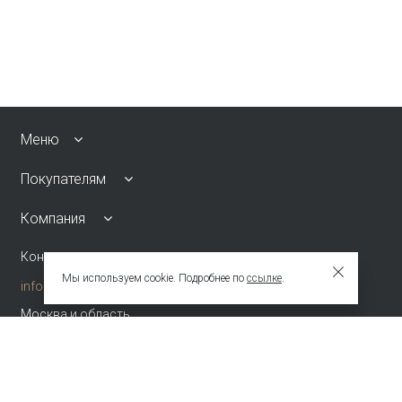
Меню
Покупателям
Компания
Контакты
Мы используем cookie. Подробнее по
ссылке
.
info@emkafashion.ru
Москва и область
+7 (495) 787-24-90
по России (звонок бесплатный)
+7 (800) 775-42-46
Присоединяйтесь