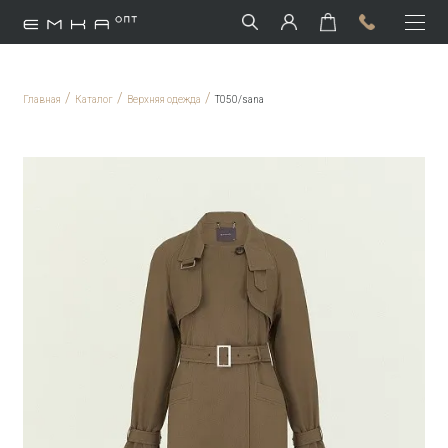
/
/
/
Главная
Каталог
Верхняя одежда
T050/sana