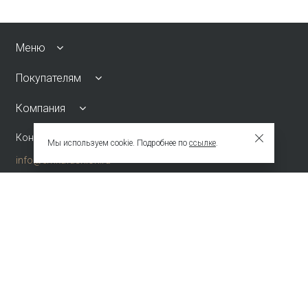
Меню
Покупателям
Компания
Контакты
Мы используем cookie. Подробнее по
ссылке
.
info@emkafashion.ru
Москва и область
+7 (495) 787-24-90
по России (звонок бесплатный)
+7 (800) 775-42-46
Присоединяйтесь