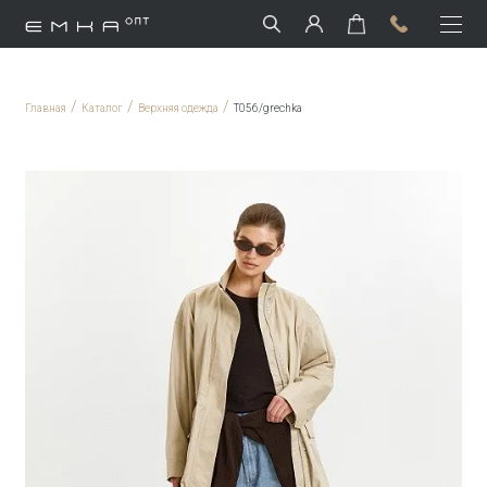
/
/
/
Главная
Каталог
Верхняя одежда
T056/grechka