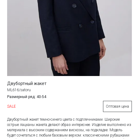
Двубортный жакет
ML616/satoru
Размерный ряд: 40-54
SALE
Оптовая цена
Двубортный жакет темно-синего цвета с подплечниками. Широкие
острые лацканы жакета делают образ интереснее. Изделие выполнено из
материала с высоким содержанием вискозы, на подкладке. Модель
будет сочетаться с любым базовым верхом: классическими рубашками