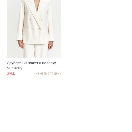
Двубортный жакет в полоску
ML616/lity
SALE
Узнать опт цену