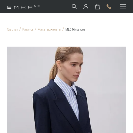
/
/
/
Главная
Каталог
Жакеты, жилеты
ML616/satoru